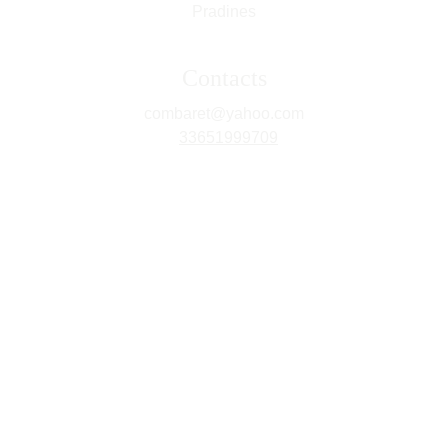
Pradines
Contacts
combaret@yahoo.com
+
33
651999709