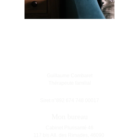
Guillaume Combaret
Thérapeute familial
Siret n°892 674 748 00017
Mon bureau
Cabinet Plurisanté 46
117 bis All. des Rimades, 46090 